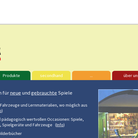
Produkte
secondhand
...
über un
n für
neue
und
gebrauchte
Spiele
 Fahrzeuge und Lernmaterialien, wo möglich aus
o
)
und pädagogisch wertvollen Occasionen: Spiele,
r, Spielgeräte und Fahrzeuge (
Info
)
 Bilderbücher