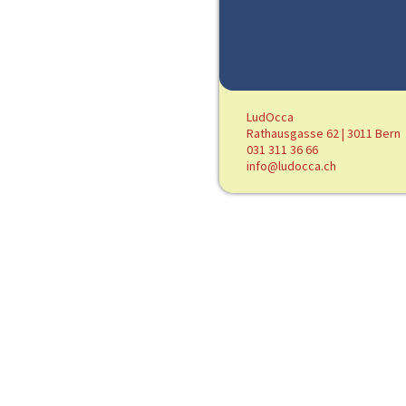
LudOcca
Rathausgasse 62 | 3011 Bern
031 311 36 66
info@ludocca.ch