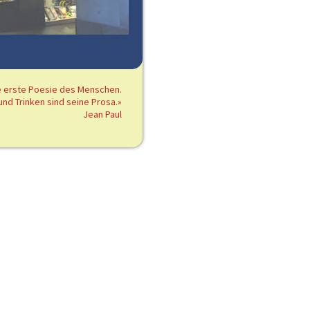
ie erste Poesie des Menschen.
und Trinken sind seine Prosa.»
Jean Paul